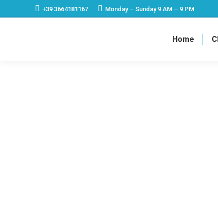
+39 3664181167
Monday – Sunday 9 AM – 9 PM
Home
C